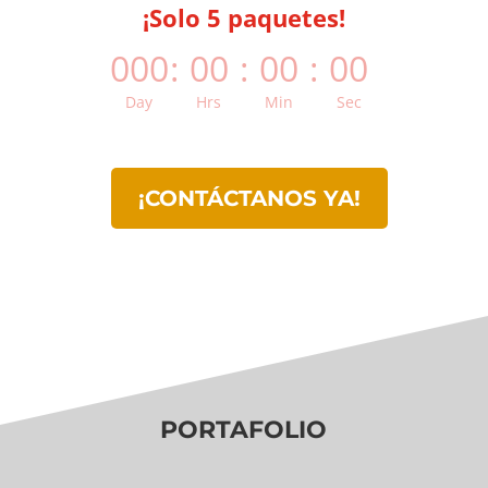
¡Solo 5 paquetes!
000
:
00
:
00
:
00
Day
Hrs
Min
Sec
¡CONTÁCTANOS YA!
PORTAFOLIO