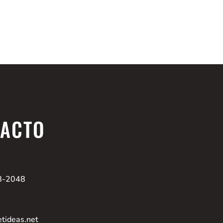
TACTO
8-2048
etideas.net