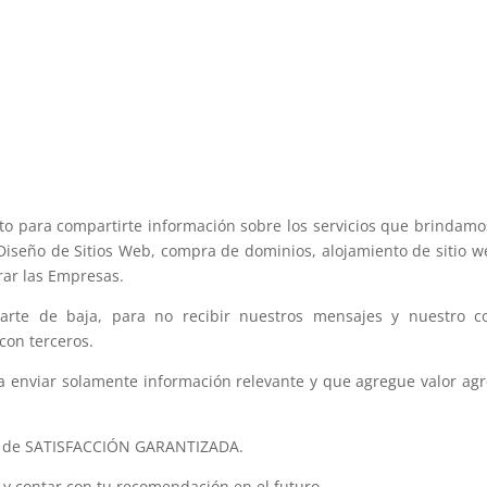
to para compartirte información sobre los servicios que brindamos
Diseño de Sitios Web, compra de dominios, alojamiento de sitio w
rar las Empresas.
rte de baja, para no recibir nuestros mensajes y nuestro 
con terceros.
nviar solamente información relevante y que agregue valor agre
a de SATISFACCIÓN GARANTIZADA.
y contar con tu recomendación en el futuro.