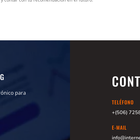
OG
CON
trónico para
TELÉFONO
+(506) 725
E-MAIL
info@intern