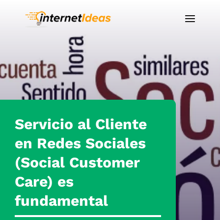
Servicio al Cliente
en Redes Sociales
(Social Customer
Care) es
fundamental